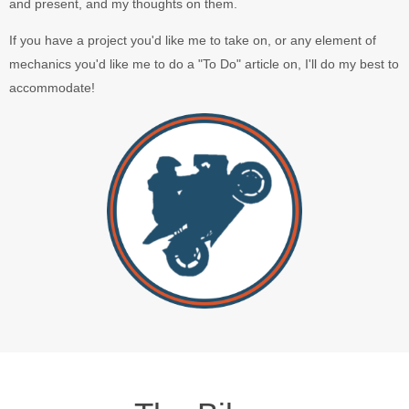
and present, and my thoughts on them.
If you have a project you'd like me to take on, or any element of
mechanics you'd like me to do a "To Do" article on, I'll do my best to
accommodate!