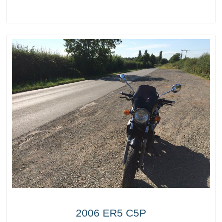
2006 ER5 C5P