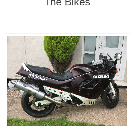
The Bikes