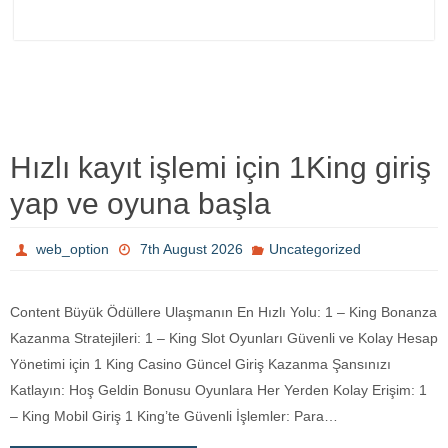
Hızlı kayıt işlemi için 1King giriş
yap ve oyuna başla
web_option
7th August 2026
Uncategorized
Content Büyük Ödüllere Ulaşmanın En Hızlı Yolu: 1 – King Bonanza
Kazanma Stratejileri: 1 – King Slot Oyunları Güvenli ve Kolay Hesap
Yönetimi için 1 King Casino Güncel Giriş Kazanma Şansınızı
Katlayın: Hoş Geldin Bonusu Oyunlara Her Yerden Kolay Erişim: 1
– King Mobil Giriş 1 King’te Güvenli İşlemler: Para…