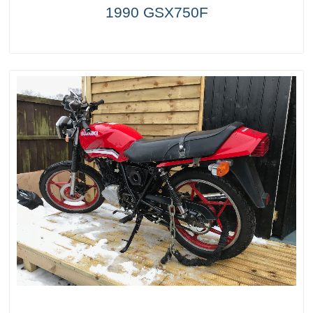
1990 GSX750F