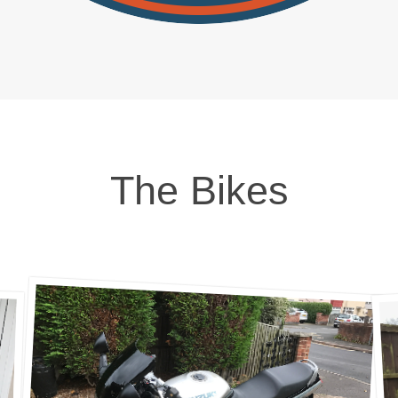
The Bikes