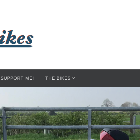
SUPPORT ME!
THE BIKES