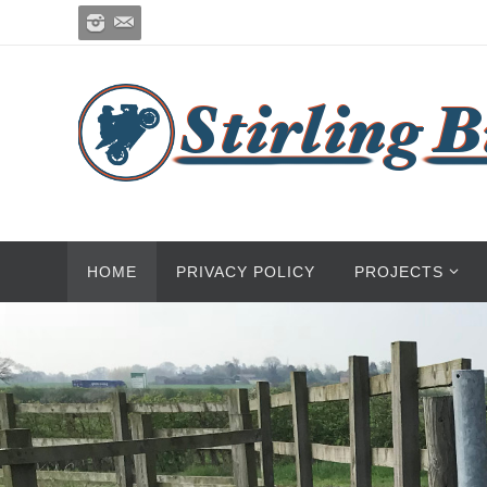
HOME
PRIVACY POLICY
PROJECTS