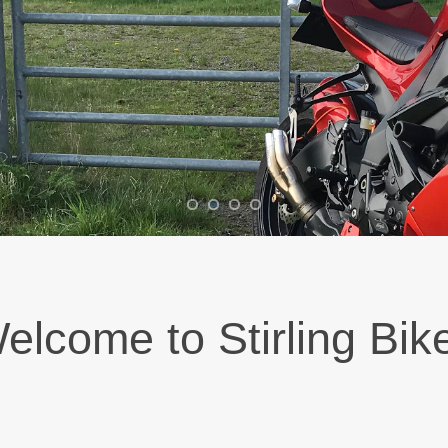
elcome to Stirling Bik