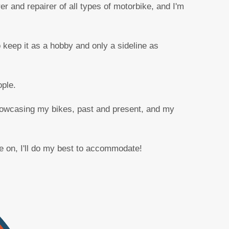
r and repairer of all types of motorbike, and I'm
 keep it as a hobby and only a sideline as
ople.
 showcasing my bikes, past and present, and my
le on, I'll do my best to accommodate!