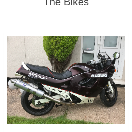
The Bikes