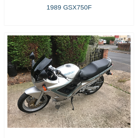
1989 GSX750F