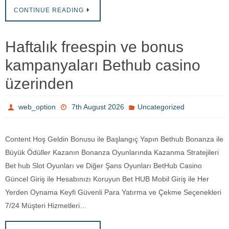
CONTINUE READING
Haftalık freespin ve bonus
kampanyaları Bethub casino
üzerinden
web_option
7th August 2026
Uncategorized
Content Hoş Geldin Bonusu ile Başlangıç Yapın Bethub Bonanza ile
Büyük Ödüller Kazanın Bonanza Oyunlarında Kazanma Stratejileri
Bet hub Slot Oyunları ve Diğer Şans Oyunları BetHub Casino
Güncel Giriş ile Hesabınızı Koruyun Bet HUB Mobil Giriş ile Her
Yerden Oynama Keyfi Güvenli Para Yatırma ve Çekme Seçenekleri
7/24 Müşteri Hizmetleri…