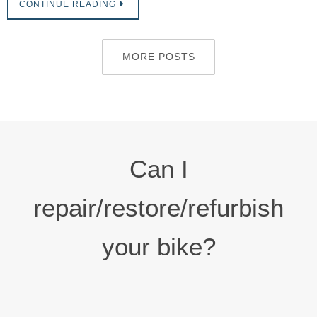
CONTINUE READING
MORE POSTS
Can I
repair/restore/refurbish
your bike?