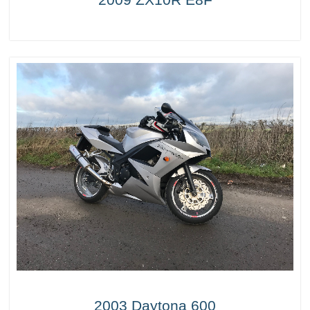
2003 Daytona 600