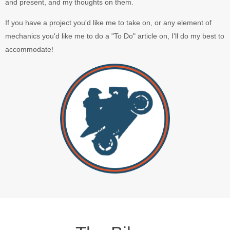
and present, and my thoughts on them.
If you have a project you'd like me to take on, or any element of
mechanics you'd like me to do a "To Do" article on, I'll do my best to
accommodate!