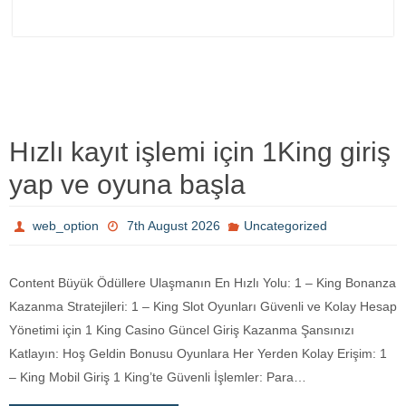
Hızlı kayıt işlemi için 1King giriş
yap ve oyuna başla
web_option
7th August 2026
Uncategorized
Content Büyük Ödüllere Ulaşmanın En Hızlı Yolu: 1 – King Bonanza
Kazanma Stratejileri: 1 – King Slot Oyunları Güvenli ve Kolay Hesap
Yönetimi için 1 King Casino Güncel Giriş Kazanma Şansınızı
Katlayın: Hoş Geldin Bonusu Oyunlara Her Yerden Kolay Erişim: 1
– King Mobil Giriş 1 King’te Güvenli İşlemler: Para…