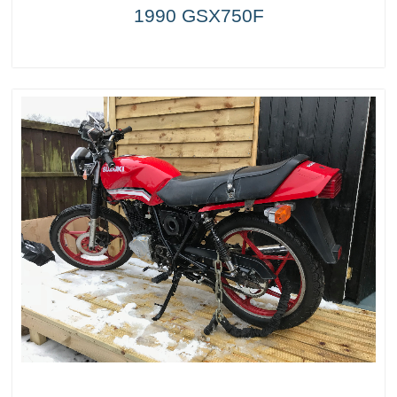
1990 GSX750F