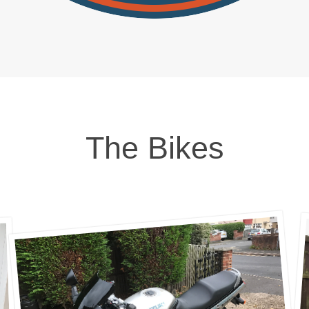
The Bikes