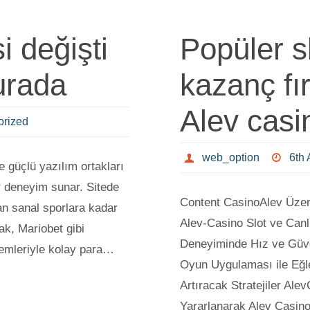
i değişti
Popüler s
urada
kazanç fı
Alev casi
orized
web_option
6th
 güçlü yazılım ortakları
r deneyim sunar. Sitede
Content CasinoAlev Üzerin
an sanal sporlara kadar
Alev-Casino Slot ve Can
ak, Mariobet gibi
Deneyiminde Hız ve Güve
ntemleriyle kolay para…
Oyun Uygulaması ile Eğl
Artıracak Stratejiler Al
Yararlanarak Alev Casin