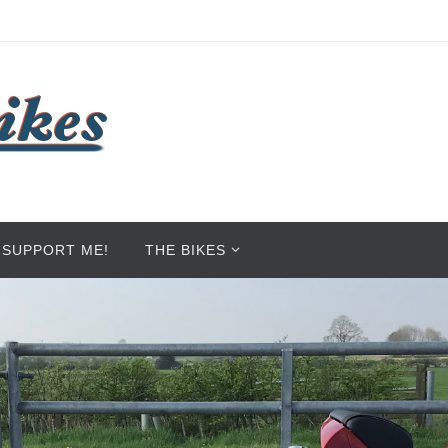
SUPPORT ME!
THE BIKES