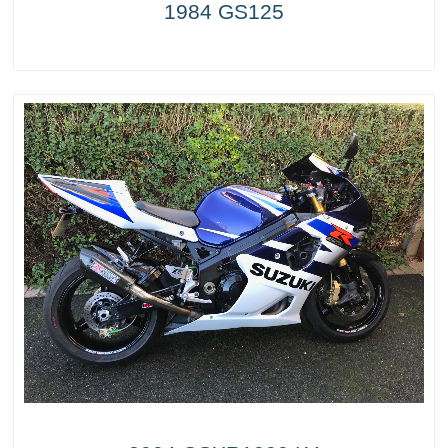
1984 GS125