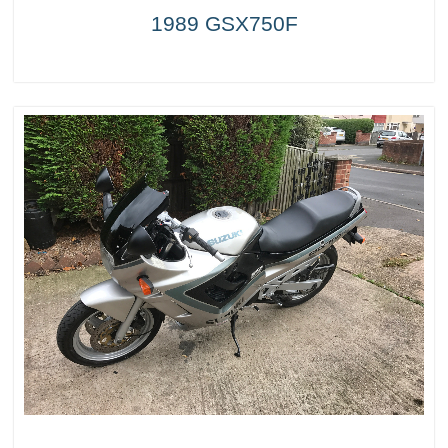
1989 GSX750F