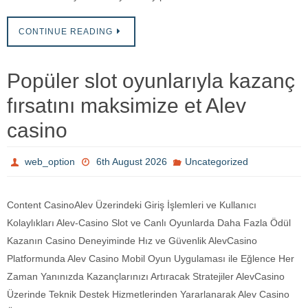
CONTINUE READING
Popüler slot oyunlarıyla kazanç
fırsatını maksimize et Alev
casino
web_option
6th August 2026
Uncategorized
Content CasinoAlev Üzerindeki Giriş İşlemleri ve Kullanıcı
Kolaylıkları Alev-Casino Slot ve Canlı Oyunlarda Daha Fazla Ödül
Kazanın Casino Deneyiminde Hız ve Güvenlik AlevCasino
Platformunda Alev Casino Mobil Oyun Uygulaması ile Eğlence Her
Zaman Yanınızda Kazançlarınızı Artıracak Stratejiler AlevCasino
Üzerinde Teknik Destek Hizmetlerinden Yararlanarak Alev Casino