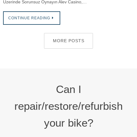
Üzerinde Sorunsuz Oynayın Alev Casino,…
CONTINUE READING
MORE POSTS
Can I
repair/restore/refurbish
your bike?