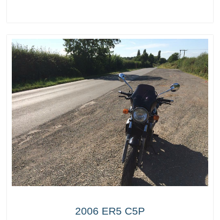
2006 ER5 C5P