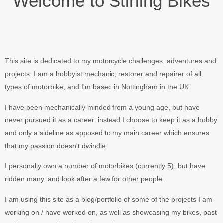
Welcome to Stirling Bikes
This site is dedicated to my motorcycle challenges, adventures and
projects. I am a hobbyist mechanic, restorer and repairer of all
types of motorbike, and I'm based in Nottingham in the UK.
I have been mechanically minded from a young age, but have
never pursued it as a career, instead I choose to keep it as a hobby
and only a sideline as apposed to my main career which ensures
that my passion doesn't dwindle.
I personally own a number of motorbikes (currently 5), but have
ridden many, and look after a few for other people.
I am using this site as a blog/portfolio of some of the projects I am
working on / have worked on, as well as showcasing my bikes, past