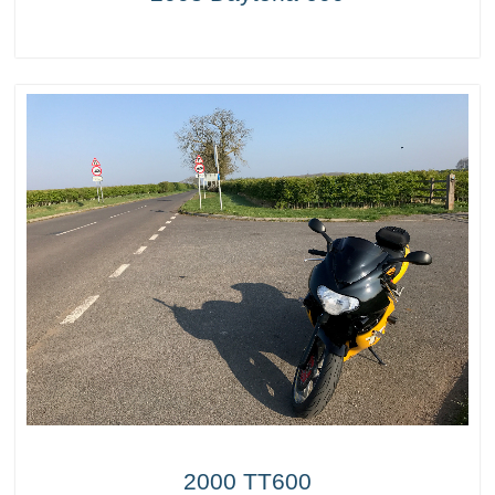
2000 TT600