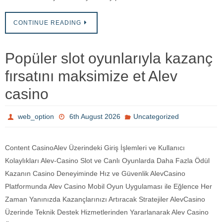
CONTINUE READING
Popüler slot oyunlarıyla kazanç
fırsatını maksimize et Alev
casino
web_option
6th August 2026
Uncategorized
Content CasinoAlev Üzerindeki Giriş İşlemleri ve Kullanıcı
Kolaylıkları Alev-Casino Slot ve Canlı Oyunlarda Daha Fazla Ödül
Kazanın Casino Deneyiminde Hız ve Güvenlik AlevCasino
Platformunda Alev Casino Mobil Oyun Uygulaması ile Eğlence Her
Zaman Yanınızda Kazançlarınızı Artıracak Stratejiler AlevCasino
Üzerinde Teknik Destek Hizmetlerinden Yararlanarak Alev Casino