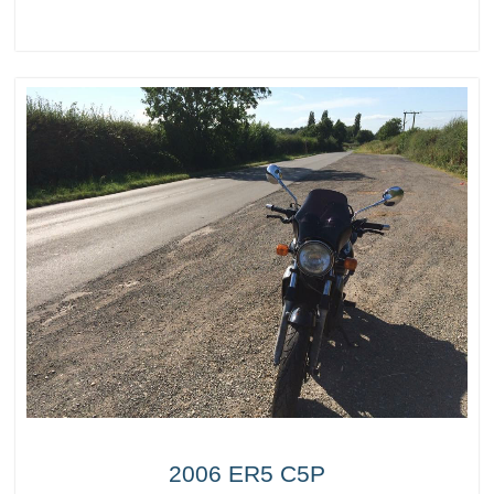
2006 ER5 C5P