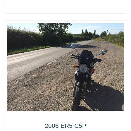
2006 ER5 C5P