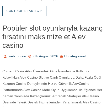
CONTINUE READING
Popüler slot oyunlarıyla kazanç
fırsatını maksimize et Alev
casino
web_option
6th August 2026
Uncategorized
Content CasinoAlev Üzerindeki Giriş İşlemleri ve Kullanıcı
Kolaylıkları Alev-Casino Slot ve Canlı Oyunlarda Daha Fazla Ödül
Kazanın Casino Deneyiminde Hız ve Güvenlik AlevCasino
Platformunda Alev Casino Mobil Oyun Uygulaması ile Eğlence Her
Zaman Yanınızda Kazançlarınızı Artıracak Stratejiler AlevCasino
Üzerinde Teknik Destek Hizmetlerinden Yararlanarak Alev Casino