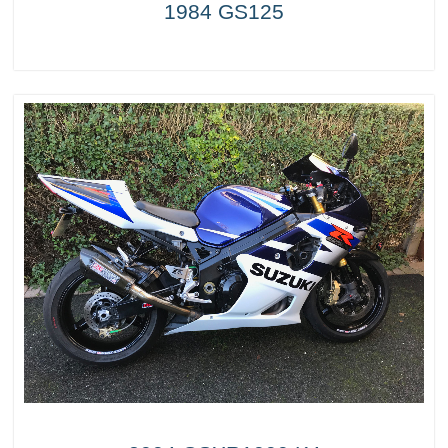
1984 GS125