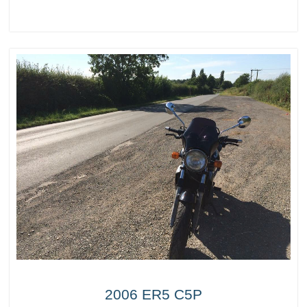
2006 ER5 C5P