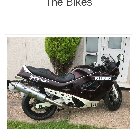
The Bikes