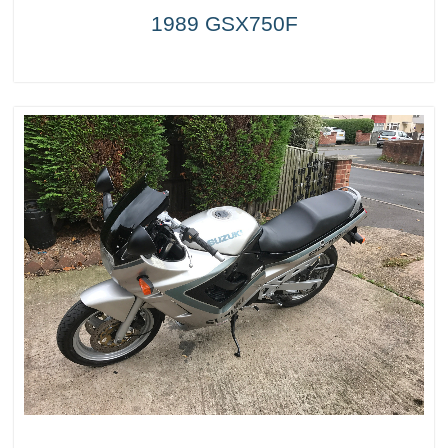
1989 GSX750F