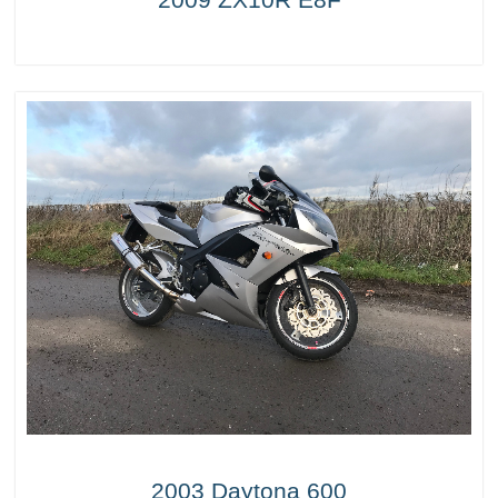
2003 Daytona 600