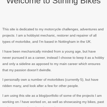
Welcome to Stirling Bikes
This site is dedicated to my motorcycle challenges, adventures and
projects. I am a hobbyist mechanic, restorer and repairer of all
types of motorbike, and I'm based in Nottingham in the UK.
I have been mechanically minded from a young age, but have
never pursued it as a career, instead I choose to keep it as a hobby
and only a sideline as apposed to my main career which ensures
that my passion doesn't dwindle.
I personally own a number of motorbikes (currently 5), but have
ridden many, and look after a few for other people.
I am using this site as a blog/portfolio of some of the projects I am
working on / have worked on, as well as showcasing my bikes, past