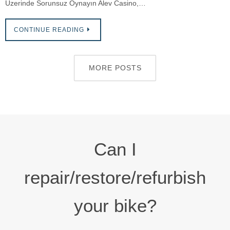
Üzerinde Sorunsuz Oynayın Alev Casino,…
CONTINUE READING
MORE POSTS
Can I
repair/restore/refurbish
your bike?