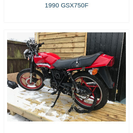
1990 GSX750F