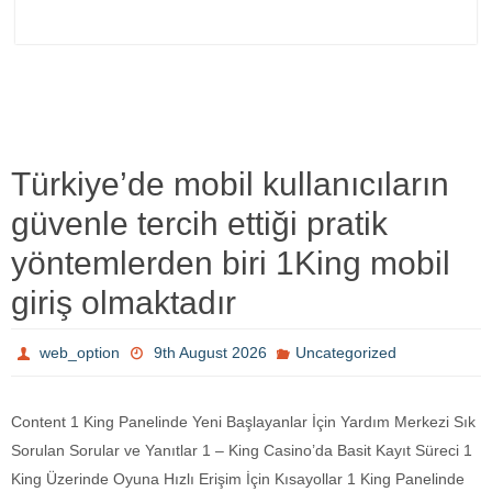
Türkiye’de mobil kullanıcıların
güvenle tercih ettiği pratik
yöntemlerden biri 1King mobil
giriş olmaktadır
web_option
9th August 2026
Uncategorized
Content 1 King Panelinde Yeni Başlayanlar İçin Yardım Merkezi Sık
Sorulan Sorular ve Yanıtlar 1 – King Casino’da Basit Kayıt Süreci 1
King Üzerinde Oyuna Hızlı Erişim İçin Kısayollar 1 King Panelinde