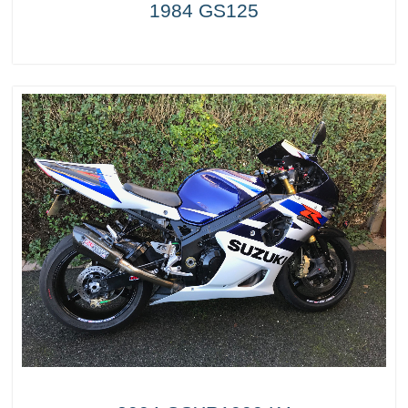
1984 GS125