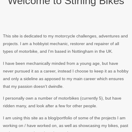
Welcome to Stirling Bikes
This site is dedicated to my motorcycle challenges, adventures and
projects. I am a hobbyist mechanic, restorer and repairer of all
types of motorbike, and I'm based in Nottingham in the UK.
I have been mechanically minded from a young age, but have
never pursued it as a career, instead I choose to keep it as a hobby
and only a sideline as apposed to my main career which ensures
that my passion doesn't dwindle.
I personally own a number of motorbikes (currently 5), but have
ridden many, and look after a few for other people.
I am using this site as a blog/portfolio of some of the projects I am
working on / have worked on, as well as showcasing my bikes, past