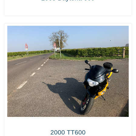
2000 TT600