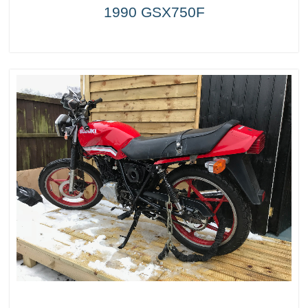
1990 GSX750F