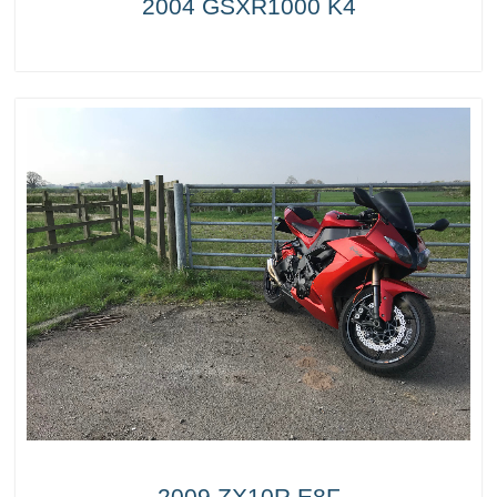
2004 GSXR1000 K4
2009 ZX10R E8F