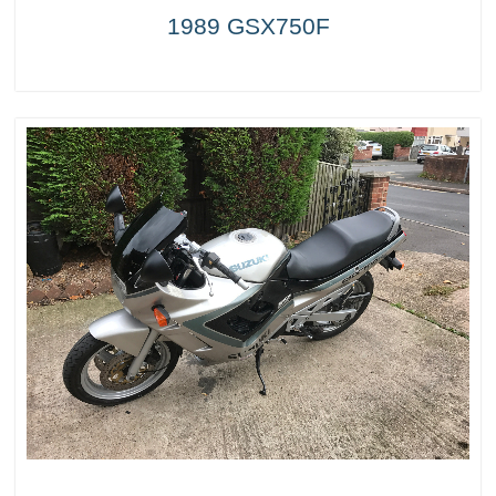
1989 GSX750F