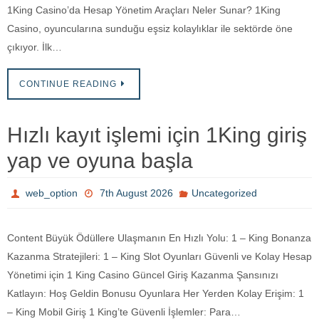
1King Casino’da Hesap Yönetim Araçları Neler Sunar? 1King
Casino, oyuncularına sunduğu eşsiz kolaylıklar ile sektörde öne
çıkıyor. İlk…
CONTINUE READING
Hızlı kayıt işlemi için 1King giriş
yap ve oyuna başla
web_option
7th August 2026
Uncategorized
Content Büyük Ödüllere Ulaşmanın En Hızlı Yolu: 1 – King Bonanza
Kazanma Stratejileri: 1 – King Slot Oyunları Güvenli ve Kolay Hesap
Yönetimi için 1 King Casino Güncel Giriş Kazanma Şansınızı
Katlayın: Hoş Geldin Bonusu Oyunlara Her Yerden Kolay Erişim: 1
– King Mobil Giriş 1 King’te Güvenli İşlemler: Para…