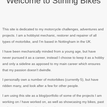
Welcome to Stirling Bikes
This site is dedicated to my motorcycle challenges, adventures and
projects. I am a hobbyist mechanic, restorer and repairer of all
types of motorbike, and I'm based in Nottingham in the UK.
I have been mechanically minded from a young age, but have
never pursued it as a career, instead I choose to keep it as a hobby
and only a sideline as apposed to my main career which ensures
that my passion doesn't dwindle.
I personally own a number of motorbikes (currently 5), but have
ridden many, and look after a few for other people.
I am using this site as a blog/portfolio of some of the projects I am
working on / have worked on, as well as showcasing my bikes, past