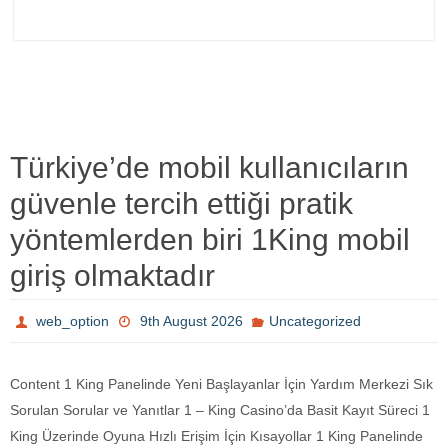
Türkiye’de mobil kullanıcıların
güvenle tercih ettiği pratik
yöntemlerden biri 1King mobil
giriş olmaktadır
web_option
9th August 2026
Uncategorized
Content 1 King Panelinde Yeni Başlayanlar İçin Yardım Merkezi Sık
Sorulan Sorular ve Yanıtlar 1 – King Casino’da Basit Kayıt Süreci 1
King Üzerinde Oyuna Hızlı Erişim İçin Kısayollar 1 King Panelinde