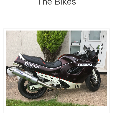
The Bikes