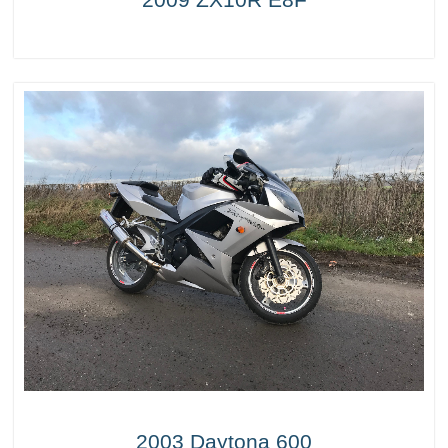
2003 Daytona 600