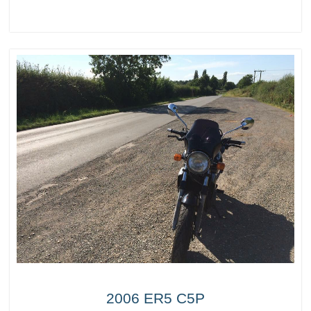
2006 ER5 C5P