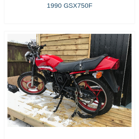
1990 GSX750F