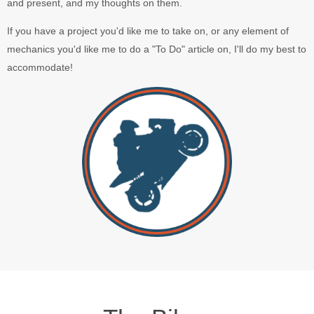
and present, and my thoughts on them.
If you have a project you'd like me to take on, or any element of
mechanics you'd like me to do a "To Do" article on, I'll do my best to
accommodate!