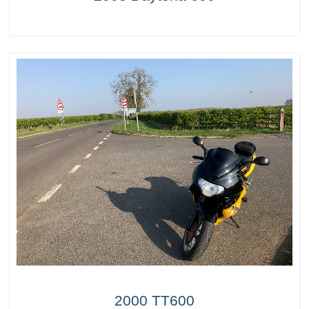
2000 TT600