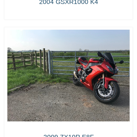
2004 GSXR1000 K4
2009 ZX10R E8F