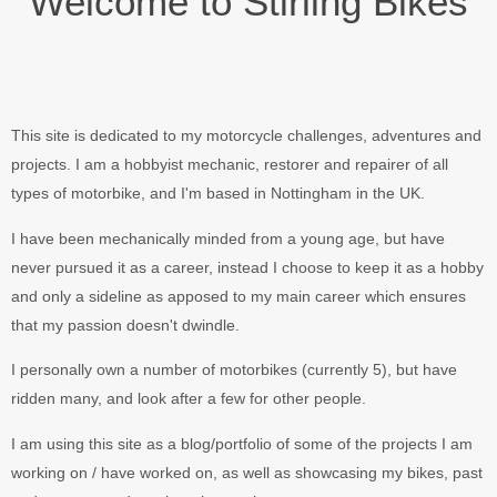
Welcome to Stirling Bikes
This site is dedicated to my motorcycle challenges, adventures and
projects. I am a hobbyist mechanic, restorer and repairer of all
types of motorbike, and I'm based in Nottingham in the UK.
I have been mechanically minded from a young age, but have
never pursued it as a career, instead I choose to keep it as a hobby
and only a sideline as apposed to my main career which ensures
that my passion doesn't dwindle.
I personally own a number of motorbikes (currently 5), but have
ridden many, and look after a few for other people.
I am using this site as a blog/portfolio of some of the projects I am
working on / have worked on, as well as showcasing my bikes, past